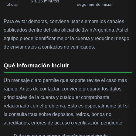
5 a 15 minutos
oficial
seguimiento inicial
Para evitar demoras, conviene usar siempre los canales
publicados dentro del sitio oficial de 1win Argentina. Así el
equipo puede identificar mejor la cuenta y reducir el riesgo
de enviar datos a contactos no verificados.
Qué información incluir
Un mensaje claro permite que soporte revise el caso más
rápido. Antes de contactar, conviene preparar los datos
principales de la cuenta y cualquier comprobante
relacionado con el problema. Esto es especialmente útil si
la consulta trata sobre depósitos, retiros, bonos no
acreditados, errores de acceso o verificación pendiente.